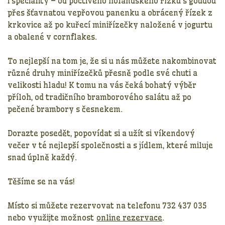
i speciality – od poctivého holandského řízku s goudou
přes šťavnatou vepřovou panenku a obrácený řízek z
krkovice až po kuřecí miniřízečky naložené v jogurtu
a obalené v cornflakes.
To nejlepší na tom je, že si u nás můžete
nakombinovat
různé druhy miniřízečků
přesně podle své chuti a
velikosti hladu! K tomu na vás čeká bohatý výběr
příloh, od tradičního bramborového salátu až po
pečené brambory s česnekem.
Dorazte posedět, popovídat si a užít si víkendový
večer v té nejlepší společnosti a s jídlem, které miluje
snad úplně každý.
Těšíme se na vás!
Místo si můžete rezervovat na telefonu 732 437 035
nebo využijte možnost
online rezervace
.