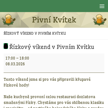
Skip to content
ŘÍZKOVÝ VÍKEND V PIVNÍM KVÍTKU
Řízkový víkend v Pivním Kvítku
Řízkový
17:00
–
18:00
víkend
08.03.2026
v
Pivním
Kvítku
Tento víkend jsme si pro vás připravili
křupavé
řízkové hody!
Naše kuchyně provoní celou restauraci dozlatova
smaženými řízky. Chystáme pro vás oblíbenou klasiku